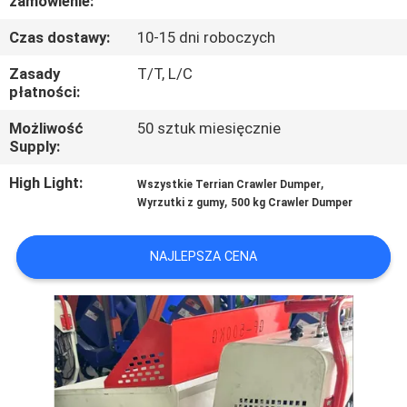
zamówienie:
KONTROLA
Czas dostawy:
10-15 dni roboczych
JAKOŚCI
Zasady
T/T, L/C
płatności:
SKONTAKTUJ
SIĘ
Możliwość
50 sztuk miesięcznie
Supply:
Z
High Light:
,
Wszystkie Terrian Crawler Dumper
NAMI
,
Wyrzutki z gumy
500 kg Crawler Dumper
AKTUALNOŚCI
NAJLEPSZA CENA
SITEMAP
POLITYKA
PRYWATNOŚCI