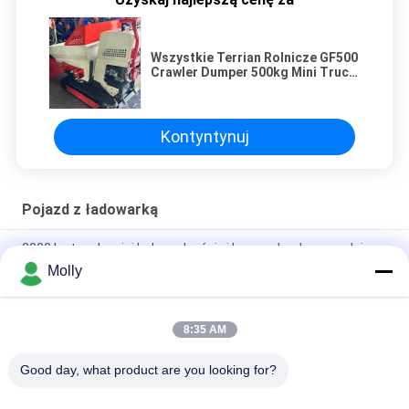
Wszystkie Terrian Rolnicze GF500
Crawler Dumper 500kg Mini Truck
Dumper Gumkowy Track Dumper
Kontyntynuj
Pojazd z ładowarką
2000 kg trwały mini ładowarka ścieżka crawler dumper oleju
palmowego planation transport
Molly
4 Tony Powierzchniowe zrzucanie ścieżkowe Zrzucacze
ciężkie materiały transportowe Maszyny leśne
8:35 AM
Silnik napędzany silnikiem wysokoprężnym
Good day, what product are you looking for?
popularne kategorie
Wszystko