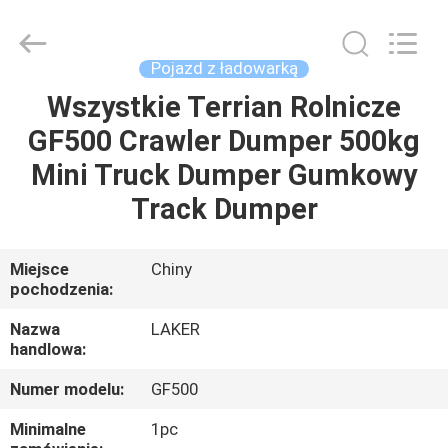
-
2026
LAKER
AUTOPARTS
CO.,LIMITED.
Pojazd z ładowarką
All
Rights
Reserved.
Wszystkie Terrian Rolnicze
DOM
GF500 Crawler Dumper 500kg
PRODUKTY
Mini Truck Dumper Gumkowy
Track Dumper
O
NAS
Miejsce
Chiny
pochodzenia:
WYCIECZKA
Nazwa
LAKER
handlowa:
PO
Numer modelu:
GF500
FABRYCE
Minimalne
1pc