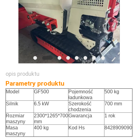
opis produktu
Parametry produktu
Model
GF500
Pojemność
500 kg
ładunkowa
Silnik
6.5 kW
Szerokość
700 mm
chodzenia
Rozmiar
2300*1265*700
Gwarancja
1 rok
maszyny
mm
Masa
400 kg
Kod Hs
8428909090
maszyny