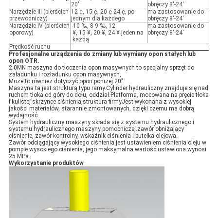
20'
obręczy 8'-24'
Narzędzie III (pierścień
12 ¢, 15 ¢, 20 ¢ 24 ¢, po
ma zastosowanie do
przewodniczy)
jednym dla każdego
obręczy 8'-24'
Narzędzie IV (pierścień
10 ‰, 8-9 ‰, 12
ma zastosowanie do
oporowy)
¥, 15 ¥, 20 ¥, 24 ¥ jeden na
obręczy 8'-24'
każdą
Prędkość ruchu
Profesjonalne urządzenia do zmiany lub wymiany opon stałych lub
opon OTR.
2.0MN maszyna do tłoczenia opon masywnych to specjalny sprzęt do
załadunku i rozładunku opon masywnych,
Może to również dotyczyć opon poniżej 20".
Maszyna ta jest strukturą typu ramy.Cylinder hydrauliczny znajduje się nad
ruchem tłoka od góry do dołu, oddział.Platforma, mocowana na pręcie tłoka
i kulistej skrzynce ciśnienia,struktura firmyJest wykonana z wysokiej
jakości materiałów, starannie zmontowanych, dzięki czemu ma dobrą
wydajność.
System hydrauliczny maszyny składa się z systemu hydraulicznego i
systemu hydraulicznego maszyny pomocniczej.zawór obniżający
ciśnienie, zawór kontrolny, wskaźnik ciśnienia i butelka olejowa.
Zawór odciągający wysokiego ciśnienia jest ustawieniem ciśnienia oleju w
pompie wysokiego ciśnienia, jego maksymalna wartość ustawiona wynosi
25 MPa.
Wykorzystanie produktów