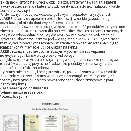
takich jak 7. płyty baterii, rękawiczki, złącza, systemy nawadniania baterii,
awory bezpieczeństwa baterii,wtyczki wentylacyjne do akumulatorów, kable
kumulatorowe itp.)
Wiele różnych rodzajów wózków golfowych i pojazdów turystycznych
W
LAKER
, dbamy o zapewnienie kompleksowej, wysokiej jakości usługi od
oczątkowej oferty do dostawy końcowego produktu.
asze zaangażowanie w obsługę, wiedzę i dostępność produktów uczyniło nas
ednym punktem kontaktowym dla naszych klientów i ich potrzeb biznesowych.
szystkie odpowiednie produkty dla wózków widłowych są wybierane od
ajwyższej klasy producentów pod własną marką MYING i LAKER,wspierane
rzez wykwalifikowanych techników w stanie gotowości do wszelkich pytań
echnicznych w Internecie lub rozwiązań na rynku.
LAKER
Szczerze liczy się być najlepszym wyborem dla rozwiązania
nergetycznego i konserwacji wózka widłowego!
 najbliższej przyszłości poświęcimy się wzbogacaniu naszych katalogów
roduktów o bardziej przyjazne środowisku produkty konserwacyjne dla
rządzeń do obróbki materiałów.
dybyśmy mieli szansę i pełną przestrzeń, pokazalibyśmy wam wszystkie
asze zalety i pozwolilibyśmy wam razem dorosnąć.Jesteśmy pewni, że
ożemy nawiązać długoterminowe i przyjazne relacje biznesowe z pani
szanowaną firmą
Włącz energię do podnośnika
Podnieś naszą przyszłość
Możesz liczyć na