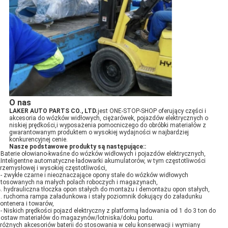
O nas
LAKER AUTO PARTS CO., LTD.
jest ONE-STOP-SHOP oferujący części i
akcesoria do wózków widłowych, ciężarówek, pojazdów elektrycznych o
niskiej prędkości,i wyposażenia pomocniczego do obróbki materiałów z
gwarantowanym produktem o wysokiej wydajności w najbardziej
konkurencyjnej cenie.
Nasze podstawowe produkty są następujące:
:
Baterie ołowiano-kwaśne do wózków widłowych i pojazdów elektrycznych,
Inteligentne automatyczne ładowarki akumulatorów, w tym częstotliwości
rzemysłowej i wysokiej częstotliwości,
- zwykłe czarne i nieoznaczające opony stałe do wózków widłowych
tosowanych na małych polach roboczych i magazynach,
. hydrauliczna tłoczka opon stałych do montażu i demontażu opon stałych,
. ruchoma rampa załadunkowa i stały poziomnik dokujący do załadunku
ontenera i towarów,
- Niskich prędkości pojazd elektryczny z platformą ładowania od 1 do 3 ton do
ostaw materiałów do magazynów/lotniska/doku portu.
 różnych akcesoriów baterii do stosowania w celu konserwacji i wymiany