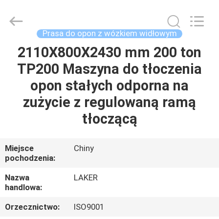
-
2026
LAKER
AUTOPARTS
CO.,LIMITED.
Prasa do opon z wózkiem widłowym
All
Rights
Reserved.
2110X800X2430 mm 200 ton
DOM
TP200 Maszyna do tłoczenia
PRODUKTY
opon stałych odporna na
zużycie z regulowaną ramą
O
tłoczącą
NAS
Miejsce
Chiny
pochodzenia:
WYCIECZKA
PO
Nazwa
LAKER
handlowa:
FABRYCE
Orzecznictwo:
ISO9001