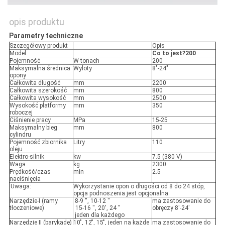
opis produktu
Parametry techniczne
Szczegółowy produkt
Opis
Model
Co to jest?
200
Pojemność
W tonach
200
Maksymalna średnica
Wyloty
8"-24"
opony
Całkowita długość
mm
2200
Całkowita szerokość
mm
800
Całkowita wysokość
mm
2500
Wysokość platformy
mm
350
roboczej
Ciśnienie pracy
MPa
15-25
Maksymalny bieg
mm
800
cylindru
Pojemność zbiornika
Litry
110
oleju
Elektro-silnik
kw
7.5 (380 V)
Waga
kg
2300
Prędkość/czas
min
2.5
naciśnięcia
Uwaga:
Wykorzystanie opon o długości od 8 do 24 stóp,
opcja podnoszenia jest opcjonalna.
Narzędzie-I (ramy
8-9 ′′, 10-12 ′′
ma zastosowanie do
tłoczeniowe)
15-16 ′′, 20′, 24 ′′
obręczy 8'-24'
jeden dla każdego
Narzędzie II (barykadę)
10 ̊, 12 ̊, 15 ̊, jeden na każde
ma zastosowanie do