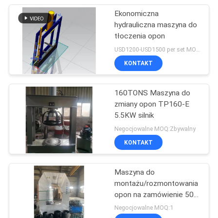
Ekonomiczna
hydrauliczna maszyna do
tłoczenia opon
USD1200-USD1500 per set MOQ:1 zestaw
KONTAKT
160TONS Maszyna do
zmiany opon TP160-E
5.5KW silnik
Negocjowalne MOQ:Zbywalny
KONTAKT
Maszyna do
montażu/rozmontowania
opon na zamówienie 500
ton Maszyna do
Negocjowalne MOQ:1
prasowania opon stałych