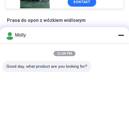
KONTAKT
11KW 480V z
transformatorami,
przerywaczami i
Prasa do opon z wózkiem widłowym
kontaktorami CHINT
TP 250 Przeskowy hydrauliczny
Molly
Prasa przemysłowa do wózków widłowych
11:06 PM
Maszyna do prasowania opon do ciężkich wózków widłowych
do szybkiej instalacji obręczy
Good day, what product are you looking for?
popularne kategorie
Wszystko
Części 
Akumulator 
Akumulatorów Do 
Trakcyjny Wózka 
Wózków Widłowych
Widłowego
Ładowarka Do 
Złącze Akumulatora 
Wózków Widłowych
Wózka Widłowego
Prasa Do Opon Z 