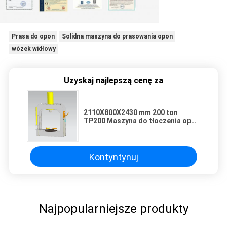
Prasa do opon
Solidna maszyna do prasowania opon
wózek widłowy
Uzyskaj najlepszą cenę za
2110X800X2430 mm 200 ton
TP200 Maszyna do tłoczenia opon
stałych odporna na zużycie z
regulowaną ramą tłoczącą
Kontyntynuj
Najpopularniejsze produkty