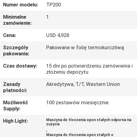
KONTROLA
Numer modelu:
TP200
JAKOŚCI
Minimalne
1
zamówienie:
SKONTAKTUJ
Cena:
USD 4,928
SIĘ
Szczegóły
Pakowane w folię termokurczliwą
Z
pakowania:
NAMI
Czas dostawy:
15 dni po potwierdzeniu zamówienia i
złożeniu depozytu
AKTUALNOŚCI
Zasady
Akredytywa, T/T, Western Union
płatności:
Możliwość
100 zestawów miesięcznie
SITEMAP
Supply:
High Light:
Maszyna do tłoczenia opon stałych odporna na
POLITYKA
zużycie
,
PRYWATNOŚCI
Maszyna do tłoczenia opon stałych o