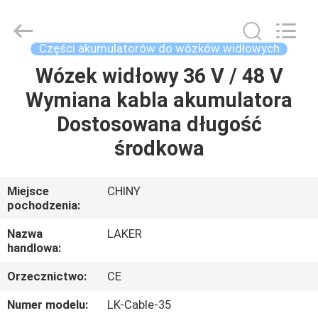
-
2026
LAKER
AUTOPARTS
CO.,LIMITED.
Części akumulatorów do wózków widłowych
All
Rights
Reserved.
Wózek widłowy 36 V / 48 V
DOM
Wymiana kabla akumulatora
PRODUKTY
Dostosowana długość
środkowa
O
NAS
Miejsce
CHINY
pochodzenia:
WYCIECZKA
Nazwa
LAKER
handlowa:
PO
Orzecznictwo:
CE
FABRYCE
Numer modelu:
LK-Cable-35