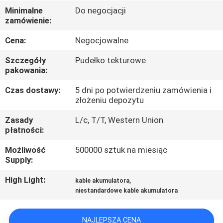
KONTROLA
Minimalne
Do negocjacji
zamówienie:
JAKOŚCI
Cena:
Negocjowalne
SKONTAKTUJ
Szczegóły
Pudełko tekturowe
SIĘ
pakowania:
Z
Czas dostawy:
5 dni po potwierdzeniu zamówienia i
złożeniu depozytu
NAMI
Zasady
L/c, T/T, Western Union
płatności:
AKTUALNOŚCI
Możliwość
500000 sztuk na miesiąc
Supply:
SITEMAP
High Light:
,
kable akumulatora
niestandardowe kable akumulatora
POLITYKA
PRYWATNOŚCI
NAJLEPSZA CENA