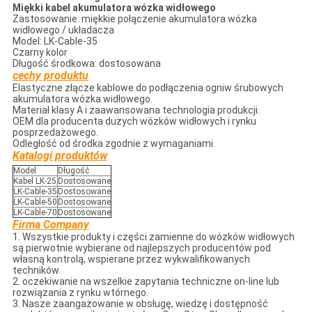
Miękki kabel akumulatora wózka widłowego
Zastosowanie: miękkie połączenie akumulatora wózka
widłowego / układacza
Model: LK-Cable-35
Czarny kolor
Długość środkowa: dostosowana
cechy produktu
Elastyczne złącze kablowe do podłączenia ogniw śrubowych
akumulatora wózka widłowego.
Materiał klasy A i zaawansowana technologia produkcji.
OEM dla producenta dużych wózków widłowych i rynku
posprzedażowego.
Odległość od środka zgodnie z wymaganiami.
Katalogi produktów
Model
Długość
Kabel LK-25
Dostosowane
LK-Cable-35
Dostosowane
LK-Cable-50
Dostosowane
LK-Cable-70
Dostosowane
Firma Company
1. Wszystkie produkty i części zamienne do wózków widłowych
są pierwotnie wybierane od najlepszych producentów pod
własną kontrolą, wspierane przez wykwalifikowanych
techników.
2. oczekiwanie na wszelkie zapytania techniczne on-line lub
rozwiązania z rynku wtórnego.
3. Nasze zaangażowanie w obsługę, wiedzę i dostępność