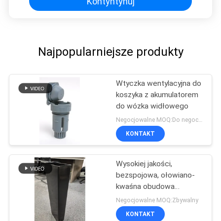
Kontyntynuj
Najpopularniejsze produkty
Wtyczka wentylacyjna do
koszyka z akumulatorem
do wózka widłowego
Negocjowalne MOQ:Do negocjacji
KONTAKT
Wysokiej jakości,
bezspojowa, ołowiano-
kwaśna obudowa
akumulatora z 100%
Negocjowalne MOQ:Zbywalny
pierwotnego materiału
KONTAKT
PP i dostosowywalnym