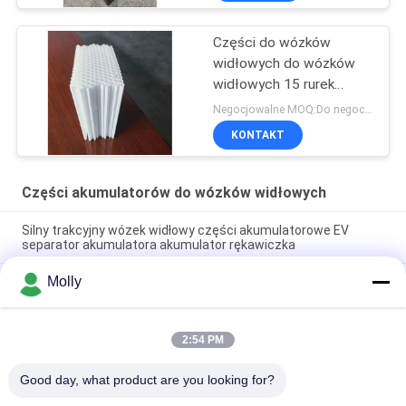
rozmiarem - pudełko BCI
Części do wózków
widłowych do wózków
widłowych 15 rurek
Rękawica do baterii z
Negocjowalne MOQ:Do negocjacji
tkanej rury
KONTAKT
Części akumulatorów do wózków widłowych
Silny trakcyjny wózek widłowy części akumulatorowe EV
separator akumulatora akumulator rękawiczka
Molly
Profesjonalna śruba Śruba akumulatora trakcyjnego M10
Czarny kolor z łbem z tworzywa sztucznego
Rozmiar M Części do wózków widłowych, korek
2:54 PM
odpowietrzający akumulatora Długość pływaka 67 mm
Materiał PP
Good day, what product are you looking for?