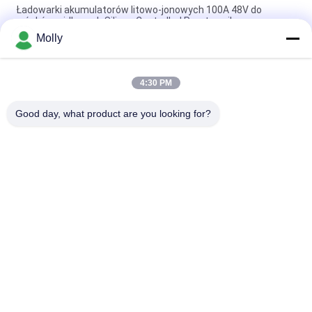
Ładowarki akumulatorów litowo-jonowych 100A 48V do
wózków widłowych Silicon Controlled Prostownik
Molly
Ładowarka akumulatora z wózka widłowego CZB5C 24V/45A
ze cichym wentylatorem chłodzącym
4:30 PM
120A Ładowarka do wózków widłowych 48 V Zabezpieczenie
przed przeładowaniem
Good day, what product are you looking for?
popularne kategorie
Wszystko
Części 
Akumulator 
Akumulatorów Do 
Trakcyjny Wózka 
Wózków Widłowych
Widłowego
Ładowarka Do 
Złącze Akumulatora 
Wózków Widłowych
Wózka Widłowego
Prasa Do Opon Z 
Elektryczny Zestaw
Wózkiem Widłowym
Solidne Opony Do 
Hydrauliczny 