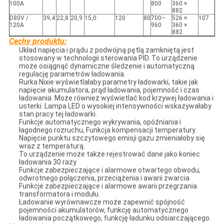
100A
800
360 ×
882
D80V /
39,4
22,8
20,9
15,0
120
80
700–
526 ×
107
120A
960
360 ×
882
Cechy produktu:
Układ napięcia i prądu z podwójną pętlą zamkniętą jest
stosowany w technologii sterowania PID. To urządzenie
może osiągnąć dynamiczne śledzenie i automatyczną
regulację parametrów ładowania.
Rurka Nixie wyświetlałaby parametry ładowarki, takie jak
napięcie akumulatora, prąd ładowania, pojemność i czas
ładowania. Może również wyświetlać kod krzywej ładowania i
usterki. Lampa LED o wysokiej intensywności wskazywałaby
stan pracy tej ładowarki.
Funkcje automatycznego wykrywania, opóźniania i
łagodnego rozruchu, Funkcja kompensacji temperatury.
Napięcie punktu szczytowego emisji gazu zmieniałoby się
wraz z temperaturą.
To urządzenie może także rejestrować dane jako koniec
ładowania 30 razy.
Funkcje zabezpieczające i alarmowe otwartego obwodu,
odwrotnego połączenia, przeciążenia i awarii zwarcia
Funkcje zabezpieczające i alarmowe awarii przegrzania
transformatora i modułu.
Ładowanie wyrównawcze może zapewnić spójność
pojemności akumulatorów, funkcję automatycznego
ładowania początkowego, funkcję ładunku odsiarczającego.