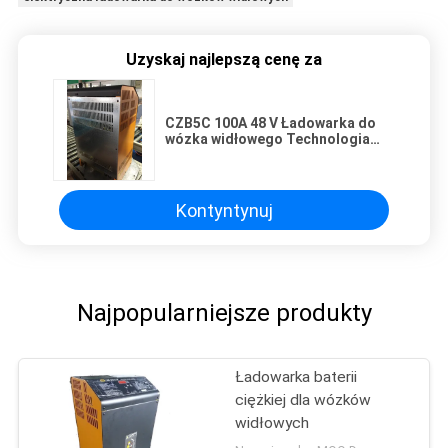
Uzyskaj najlepszą cenę za
CZB5C 100A 48 V Ładowarka do
wózka widłowego Technologia
prostownika sterowanego
krzemem
Kontyntynuj
Najpopularniejsze produkty
Ładowarka baterii
ciężkiej dla wózków
widłowych