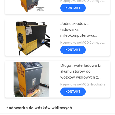
Negocjowalne MOQ:Do negocjacji
KONTAKT
Jednoukładowa
ładowarka
mikrokomputerowa
wysokiej częstotliwości
Negocjowalne MOQ:Do negocjacji
ESCH48V/65A 48v 65A
KONTAKT
Długotrwałe ładowarki
akumulatorów do
wózków widłowych z
ołowiem i kwasem Laker
Negocjowalne MOQ:Negotiable
KONTAKT
Ładowarka do wózków widłowych