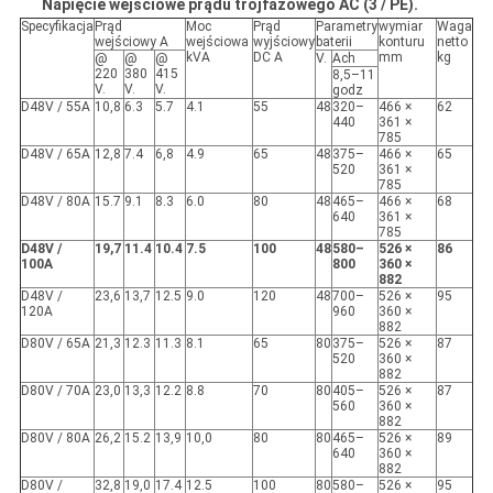
Napięcie wejściowe prądu trójfazowego AC (3 / PE).
Specyfikacja
Prąd
Moc
Prąd
Parametry
wymiar
Waga
wejściowy A
wejściowa
wyjściowy
baterii
konturu
netto
kVA
DC A
mm
kg
@
@
@
V.
Ach
220
380
415
8,5–11
V.
V.
V.
godz
D48V / 55A
10,8
6.3
5.7
4.1
55
48
320–
466 ×
62
440
361 ×
785
D48V / 65A
12,8
7.4
6,8
4.9
65
48
375–
466 ×
65
520
361 ×
785
D48V / 80A
15.7
9.1
8.3
6.0
80
48
465–
466 ×
68
640
361 ×
785
D48V /
19,7
11.4
10.4
7.5
100
48
580–
526 ×
86
100A
800
360 ×
882
D48V /
23,6
13,7
12.5
9.0
120
48
700–
526 ×
95
120A
960
360 ×
882
D80V / 65A
21,3
12.3
11.3
8.1
65
80
375–
526 ×
87
520
360 ×
882
D80V / 70A
23,0
13,3
12.2
8.8
70
80
405–
526 ×
87
560
360 ×
882
D80V / 80A
26,2
15.2
13,9
10,0
80
80
465–
526 ×
89
640
360 ×
882
D80V /
32,8
19,0
17.4
12.5
100
80
580–
526 ×
95