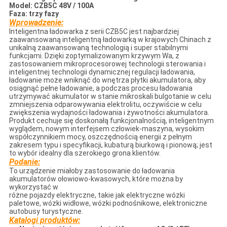
Model: CZB5C 48V / 100A
Faza: trzy fazy
Wprowadzenie:
Inteligentna ładowarka z serii CZB5C jest najbardziej
zaawansowaną inteligentną ładowarką w krajowych Chinach z
unikalną zaawansowaną technologią i super stabilnymi
funkcjami. Dzięki zoptymalizowanym krzywym Wa, z
zastosowaniem mikroprocesorowej technologii sterowania i
inteligentnej technologii dynamicznej regulacji ładowania,
ładowanie może wniknąć do wnętrza płytki akumulatora, aby
osiągnąć pełne ładowanie, a podczas procesu ładowania
utrzymywać akumulator w stanie mikroskali bulgotanie w celu
zmniejszenia odparowywania elektrolitu, oczywiście w celu
zwiększenia wydajności ładowania i żywotności akumulatora.
Produkt cechuje się doskonałą funkcjonalnością, inteligentnym
wyglądem, nowym interfejsem człowiek-maszyna, wysokim
współczynnikiem mocy, oszczędnością energii z pełnym
zakresem typu i specyfikacji, kubaturą biurkową i pionową; jest
to wybór idealny dla szerokiego grona klientów.
Podanie:
To urządzenie miałoby zastosowanie do ładowania
akumulatorów ołowiowo-kwasowych, które można by
wykorzystać w
różne pojazdy elektryczne, takie jak elektryczne wózki
paletowe, wózki widłowe, wózki podnośnikowe, elektroniczne
autobusy turystyczne.
Katalogi produktów: