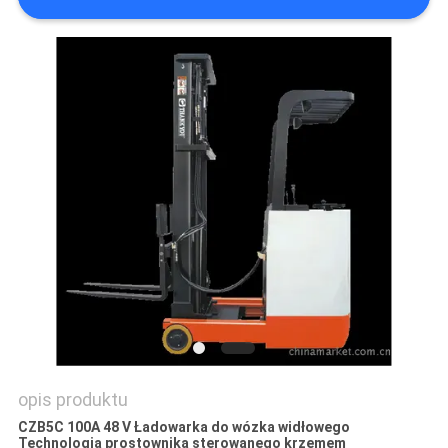
opis produktu
CZB5C 100A 48 V Ładowarka do wózka widłowego
Technologia prostownika sterowanego krzemem