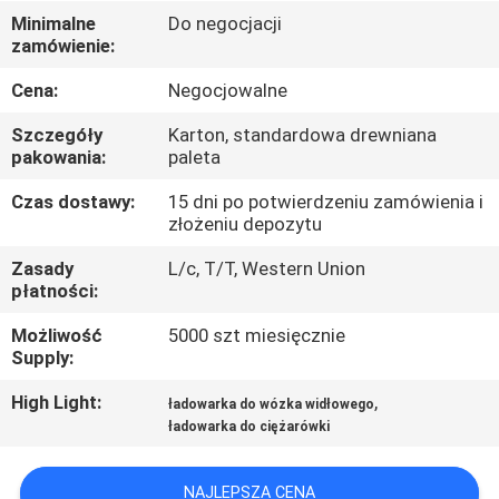
KONTROLA
Minimalne
Do negocjacji
zamówienie:
JAKOŚCI
Cena:
Negocjowalne
SKONTAKTUJ
Szczegóły
Karton, standardowa drewniana
SIĘ
pakowania:
paleta
Z
Czas dostawy:
15 dni po potwierdzeniu zamówienia i
złożeniu depozytu
NAMI
Zasady
L/c, T/T, Western Union
płatności:
AKTUALNOŚCI
Możliwość
5000 szt miesięcznie
Supply:
SITEMAP
High Light:
,
ładowarka do wózka widłowego
ładowarka do ciężarówki
POLITYKA
PRYWATNOŚCI
NAJLEPSZA CENA