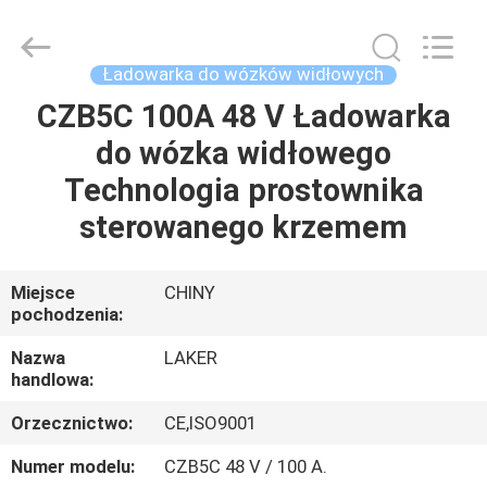
-
2026
LAKER
AUTOPARTS
CO.,LIMITED.
Ładowarka do wózków widłowych
All
Rights
Reserved.
CZB5C 100A 48 V Ładowarka
DOM
do wózka widłowego
PRODUKTY
Technologia prostownika
sterowanego krzemem
O
NAS
Miejsce
CHINY
pochodzenia:
WYCIECZKA
Nazwa
LAKER
handlowa:
PO
Orzecznictwo:
CE,ISO9001
FABRYCE
Numer modelu:
CZB5C 48 V / 100 A.